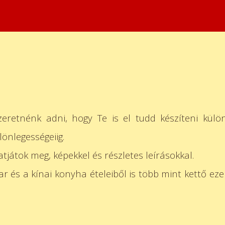
eretnénk adni, hogy Te is el tudd készíteni külön
önlegességeiig.
tjátok meg, képekkel és részletes leírásokkal.
 és a kínai konyha ételeiből is több mint kettő e