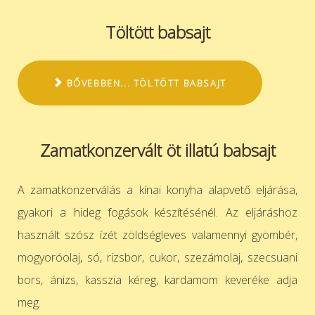
Töltött babsajt
BŐVEBBEN... TÖLTÖTT BABSAJT
Zamatkonzervált öt illatú babsajt
A zamatkonzerválás a kínai konyha alapvető eljárása,
gyakori a hideg fogások készítésénél. Az eljáráshoz
használt szósz
ízét zöldségleves valamennyi gyömbér,
mogyoróolaj, só, rizsbor, cukor, szezámolaj, szecsuani
bors, ánizs, kasszia kéreg,
kardamom keveréke adja
meg.