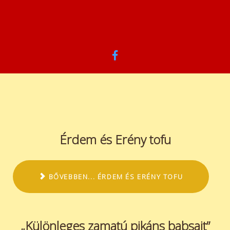
Érdem és Erény tofu
BŐVEBBEN... ÉRDEM ÉS ERÉNY TOFU
„Különleges zamatú pikáns babsajt”