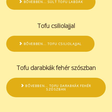
BŐVEBBEN... SÜLT TOFU LABDÁK
Tofu csiliolajjal
BŐVEBBEN... TOFU CSILIOLAJJAL
Tofu darabkák fehér szószban
BŐVEBBEN... TOFU DARABKÁK FEHÉR
SZÓSZBAN