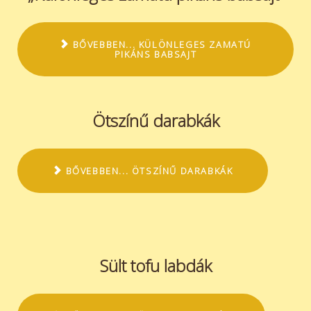
BŐVEBBEN... KÜLÖNLEGES ZAMATÚ
PIKÁNS BABSAJT
Ötszínű darabkák
BŐVEBBEN... ÖTSZÍNŰ DARABKÁK
Sült tofu labdák