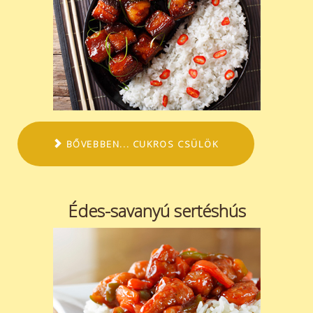
BŐVEBBEN... CUKROS CSÜLÖK
Édes-savanyú sertéshús