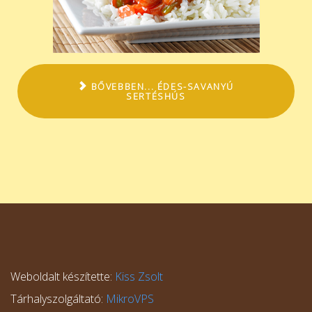
BŐVEBBEN... ÉDES-SAVANYÚ
SERTÉSHÚS
Weboldalt készítette:
Kiss Zsolt
Tárhalyszolgáltató:
MikroVPS