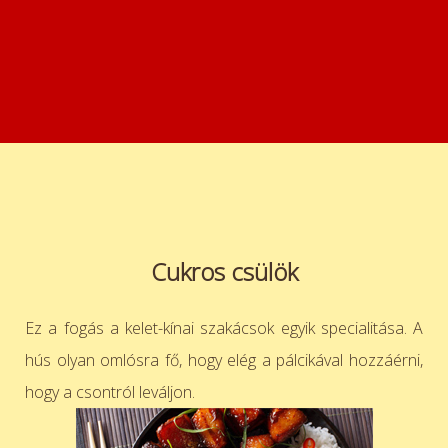
Cukros csülök
Ez a fogás a kelet-kínai szakácsok egyik specialitása. A
hús olyan omlósra fő, hogy elég a pálcikával hozzáérni,
hogy a
csontról leváljon.