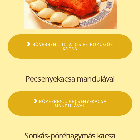
BŐVEBBEN... ILLATOS ÉS ROPOGÓS
KACSA
Pecsenyekacsa mandulával
BŐVEBBEN... PECSENYEKACSA
MANDULÁVAL
Sonkás-póréhagymás kacsa