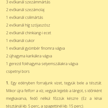
3 evőkanál szezámmártás
2 evőkanál szezámolaj
1 evőkanál csilimártás
2 evőkanál híg szójaszósz
2 evőkanál chinkiang-i ecet
1 evőkanál cukor
1 evőkanál gyömbér finomra vágva
2 újhagyma karikákra vágva
1 gerezd fokhagyma selyemszálakra vágva
csipetnyi bors
1.
Egy edényben forraljunk vizet, tegyük bele a tésztát.
Mikor újra felforr a víz, vegyük lejjebb a lángot, s időnként
megkavarva, fedő nélkül főzzük készre (Ez a kínai
tésztánál kb. 5 perc, a spagettinél kb. 15 perc).