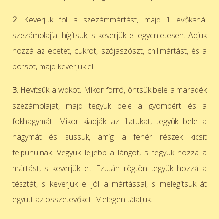
2.
Keverjük föl a szezámmártást, majd 1 evőkanál
szezámolajjal hígítsuk, s keverjük el egyenletesen. Adjuk
hozzá az
ecetet, cukrot, szójaszószt, chilimártást, és a
borsot, majd keverjük el.
3.
Hevítsük a wokot. Mikor forró, öntsük bele a maradék
szezámolajat, majd tegyük bele a gyömbért és a
fokhagymát. Mikor
kiadják az illatukat, tegyük bele a
hagymát és süssük, amíg a fehér részek kicsit
felpuhulnak. Vegyük lejjebb a lángot, s
tegyük hozzá a
mártást, s keverjük el. Ezután rögtön tegyük hozzá a
tésztát, s keverjük el jól a mártással, s melegítsük
át
együtt az összetevőket. Melegen tálaljuk.