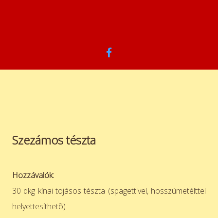
Szezámos tészta
Hozzávalók:
30 dkg kínai tojásos tészta (spagettivel, hosszúmetélttel
helyettesíthetõ)