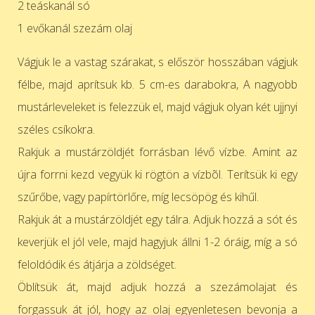
2 teáskanál só
1 evőkanál szezám olaj
Vágjuk le a vastag szárakat, s először hosszában vágjuk
félbe, majd aprítsuk kb. 5 cm-es darabokra, A nagyobb
mustárleveleket is felezzük el, majd vágjuk olyan két ujjnyi
széles csíkokra.
Rakjuk a mustárzöldjét forrásban lévő vízbe. Amint az
újra forrni kezd vegyük ki rögtön a vízbõl. Terítsük ki egy
szűrőbe,
vagy papírtörlőre, míg lecsöpög és kihűl.
Rakjuk át a mustárzöldjét egy tálra. Adjuk hozzá a sót és
keverjük el jól vele, majd hagyjuk állni 1-2 óráig, míg a só
feloldódik és átjárja a zöldséget.
Öblítsük át, majd adjuk hozzá a szezámolajat és
forgassuk át jól, hogy az olaj
egyenletesen bevonja a