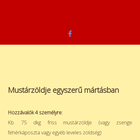
Mustárzöldje egyszerű mártásban
Hozzávalók 4 személyre:
Kb. 75 dkg friss mustárzöldje (vagy zsenge
fehérkáposzta vagy egyéb leveles zöldség)